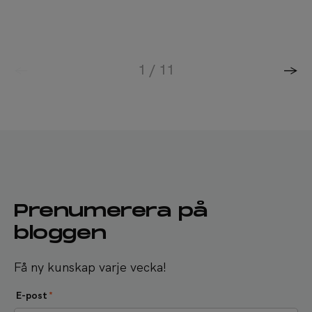
1 / 11
<-
->
Prenumerera på
bloggen
Få ny kunskap varje vecka!
E-post
*