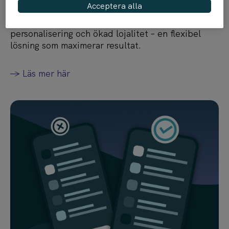
Acceptera alla
Optimera kundresan med en modulär checkout.
Med Walley får du enkel integration,
personalisering och ökad lojalitet – en flexibel
lösning som maximerar resultat.
-> Läs mer här